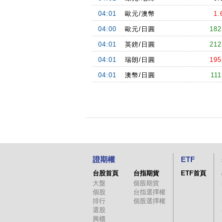
04:01
歐元/澳幣
1.
04:00
歐元/日圓
182
04:01
英鎊/日圓
212
04:01
瑞朗/日圓
195
04:01
澳幣/日圓
111
證期權
ETF
台股首頁
台指期貨
ETF首頁
大盤
個股期貨
個股
台指選擇權
排行
個股選擇權
選股
興櫃