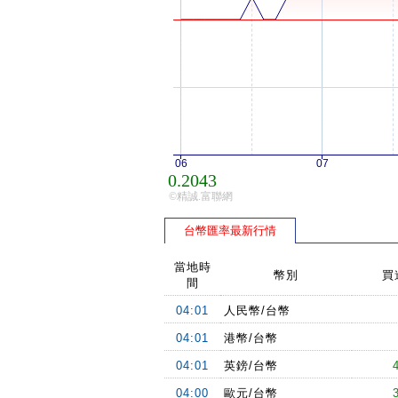
06
07
0.2043
©精誠.富聯網
台幣匯率最新行情
當地時
幣別
買
間
04:01
人民幣/台幣
04:01
港幣/台幣
04:01
英鎊/台幣
04:00
歐元/台幣