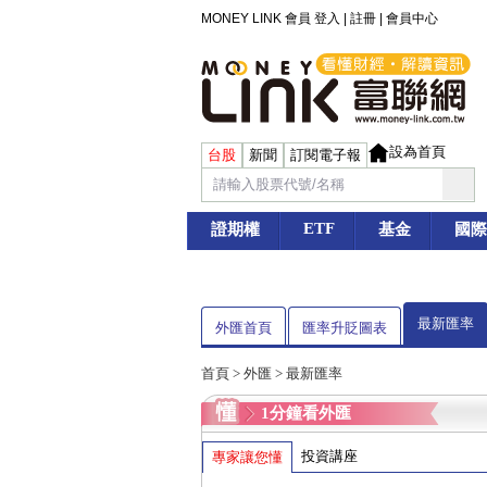
MONEY LINK 會員
登入
|
註冊
|
會員中心
設為首頁
台股
新聞
訂閱電子報
ETF
證期權
基金
國際
最新匯率
外匯首頁
匯率升貶圖表
首頁
>
外匯
> 最新匯率
1分鐘看外匯
投資講座
專家讓您懂