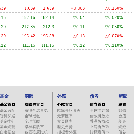
639
1.639
1.639
△0.003
△0.150%
.15
182.16
182.14
▽0.04
▽0.020%
.29
212.35
212.3
▽0.11
▽0.050%
.39
195.42
195.38
△0.13
△0.070%
.12
111.16
111.15
▽0.12
▽0.110%
基金
國際
外匯
債券
新聞
基金首頁
國際股首頁
外匯首頁
債券首頁
總覽
基金速配
看懂全球景氣
匯率升貶圖表
全球債走勢
頭條
智慧篩選
全球指數
最新匯率
倫敦拆放款
台股
基金排行
全球漲跌
交叉匯率
香港拆放款
基金
基金總覽
指標看股市
歷史走勢
上海拆放款
總經
自選基金
各國強度比較
指標看外匯
指標看債市
債券