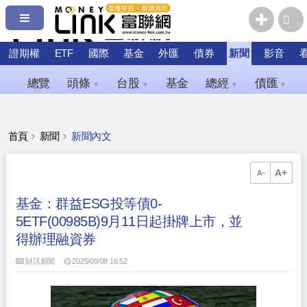
證期權
ETF
國際
基金
外匯
債券
新聞
影音
總覽
頭條
台股
基金
總經
債匯
▼
▼
▼
▼
首頁
新聞
新聞內文
A+
A-
基金：群益ESG投等債0-
5ETF(00985B)9月11日起掛牌上市，並
得辦理融資券
財訊新聞
2025/09/09 16:52