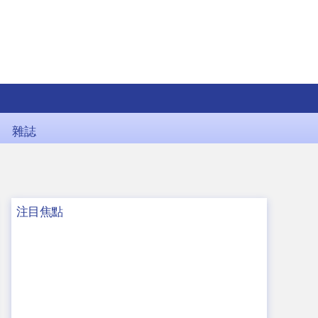
雜誌
注目焦點