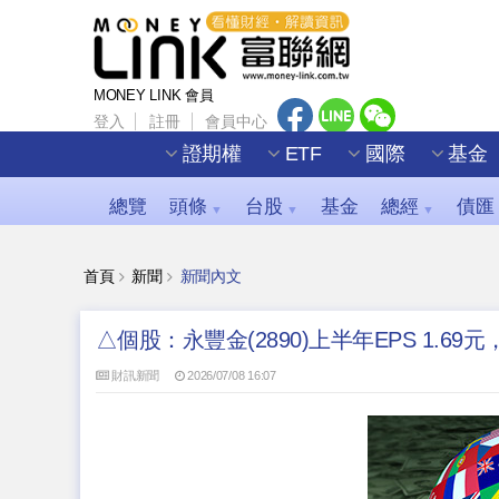
MONEY LINK 會員
登入
註冊
會員中心
證期權
ETF
國際
基金
總覽
頭條
台股
基金
總經
債匯
▼
▼
▼
首頁
新聞
新聞內文
△個股：永豐金(2890)上半年EPS 1.69
財訊新聞
2026/07/08 16:07