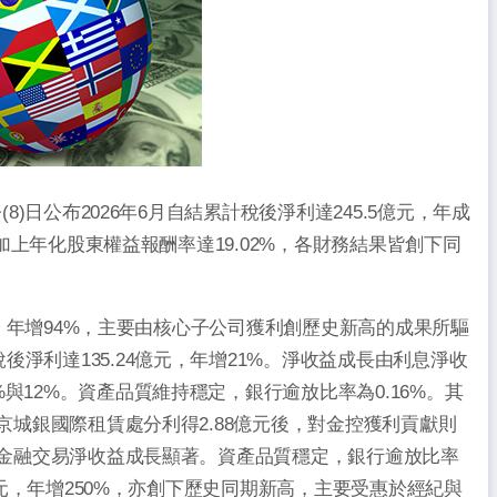
8)日公布2026年6月自結累計稅後淨利達245.5億元，年成
；加上年化股東權益報酬率達19.02%，各財務結果皆創下同
億元，年增94%，主要由核心子公司獲利創歷史新高的成果所驅
淨利達135.24億元，年增21%。淨收益成長由利息淨收
與12%。資產品質維持穩定，銀行逾放比率為0.16%。其
份京城銀國際租賃處分利得2.88億元後，對金控獲利貢獻則
益與金融交易淨收益成長顯著。資產品質穩定，銀行逾放比率
8億元，年增250%，亦創下歷史同期新高，主要受惠於經紀與