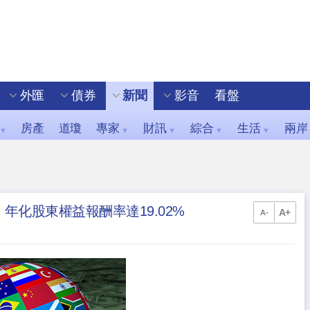
外匯
債券
新聞
影音
看盤
房產
道瓊
專家
財訊
綜合
生活
兩岸
▼
▼
▼
▼
▼
元，年化股東權益報酬率達19.02%
A+
A-