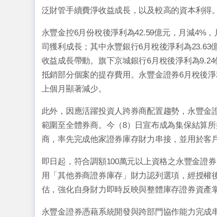
泛財管手續費淨收益成長，以及較高的資本利得。
永豐金控6月份稅後淨利為42.59億元，月減4
司獲利成長；其中永豐銀行6月稅後淨利為23.6
收益成長帶動。旗下京城銀行6月稅後淨利為9.2
抵銷部分個案的提存費用。永豐金證券6月稅後淨利
上個月顯著減少。
此外，因應活躍投資人跨券商配置趨勢，永豐金證
範圍至全體券商。今（8）日宣布成為集保結算所
商，率先完成他家證券庫存財力串接，並用於客
即日起，符合調額100萬元以上資格之永豐金證券用
用「其他券商證券庫存」財力認列選項，經授權
估，強化自身財力即時反映與整體庫存證券資產
永豐金證券憑藉系統開發與跨部門協作能力完成串