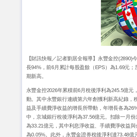
【財訊快報／記者劉居全報導】永豐金控(2890)今(
長94%，前6月累計每股盈餘（EPS）為1.69元
期新高。
永豐金控2026年累積前6月稅後淨利為245.5
動。其中永豐銀行連續第六年創獲利新高紀錄，稅後
益及手續費淨收益的增長所帶動，年增長各為26%
中，京城銀行稅後淨利為37.56億元。扣除一月
為33.21億元，其中利息淨收益、手續費淨收
為0.05%。此外，永豐金證券稅後淨利達73.4