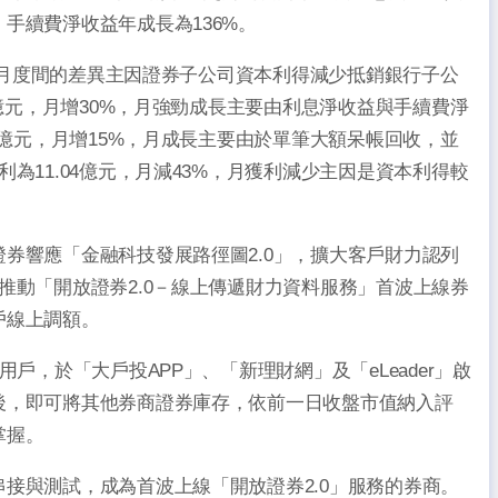
手續費淨收益年成長為136%。
%，月度間的差異主因證券子公司資本利得減少抵銷銀行子公
3億元，月增30%，月強勁成長主要由利息淨收益與手續費淨
4億元，月增15%，月成長主要由於單筆大額呆帳回收，並
為11.04億元，月減43%，月獲利減少主因是資本利得較
券響應「金融科技發展路徑圖2.0」，擴大客戶財力認列
推動「開放證券2.0－線上傳遞財力資料服務」首波上線券
戶線上調額。
戶，於「大戶投APP」、「新理財網」及「eLeader」啟
後，即可將其他券商證券庫存，依前一日收盤市值納入評
掌握。
接與測試，成為首波上線「開放證券2.0」服務的券商。