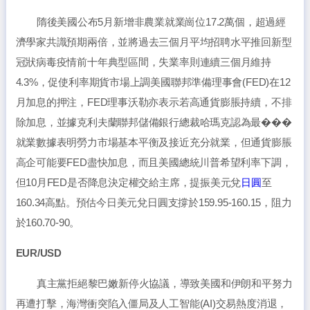
隋後美國公布5月新增非農業就業崗位17.2萬個，超過經
濟學家共識預期兩倍，並將過去三個月平均招聘水平推回新型
冠狀病毒疫情前十年典型區間，失業率則連續三個月維持
4.3%，促使利率期貨市場上調美國聯邦準備理事會(FED)在12
月加息的押注，FED理事沃勒亦表示若高通貨膨脹持續，不排
除加息，並據克利夫蘭聯邦儲備銀行總裁哈瑪克認為最���
就業數據表明勞力市場基本平衡及接近充分就業，但通貨膨脹
高企可能要FED盡快加息，而且美國總統川普希望利率下調，
但10月FED是否降息決定權交給主席，提振美元兌
日圓
至
160.34高點。預估今日美元兌日圓支撐於159.95-160.15，阻力
於160.70-90。
EUR/USD
真主黨拒絕黎巴嫩新停火協議，導致美國和伊朗和平努力
再遭打擊，海灣衝突陷入僵局及人工智能(AI)交易熱度消退，