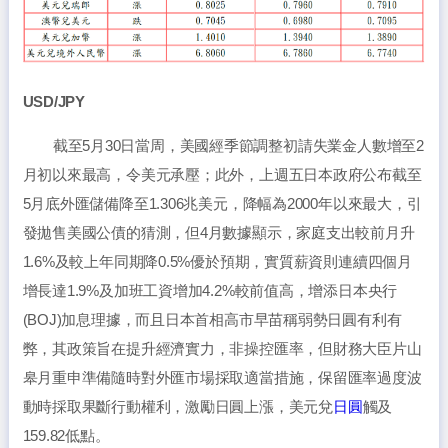
USD/JPY
截至5月30日當周，美國經季節調整初請失業金人數增至2
月初以來最高，令美元承壓；此外，上週五日本政府公布截至
5月底外匯儲備降至1.306兆美元，降幅為2000年以來最大，引
發拋售美國公債的猜測，但4月數據顯示，家庭支出較前月升
1.6%及較上年同期降0.5%優於預期，實質薪資則連續四個月
增長達1.9%及加班工資增加4.2%較前值高，增添日本央行
(BOJ)加息理據，而且日本首相高市早苗稱弱勢日圓有利有
弊，其政策旨在提升經濟實力，非操控匯率，但財務大臣片山
皋月重申準備隨時對外匯市場採取適當措施，保留匯率過度波
動時採取果斷行動權利，激勵日圓上漲，美元兌
日圓
觸及
159.82低點。