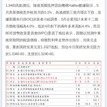
1.3483高點價位。隨後英國抵押貸款機構Halifax數據顯示，5
月房屋價格意外較前月跌0.1%，為連續第三個月環比下跌，並
據英國央行(BOE)決策者小組調查，5月企業預計未來十二個
月價格漲幅為4.0%，低於4月創下的兩年多來高點4.4%，而且
BOE貨幣政策委員會(MPC)委員丁格拉表示，因難以預測中東
衝突期間的能源價格，很難對利率走勢作出指引，但美元走
強，重創英鎊兌美元至1.3327低點。預估今日英鎊兌美元阻力
於1.3340-60，支撐於1.3240-60。