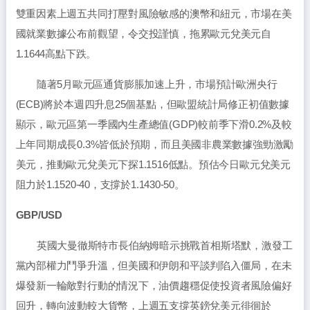
雙重因素上週五共同打壓對風險敏感的澳幣和紐元，市場在美
國就業數據公布前觀望，令交投謹慎，拖累歐元兌美元自
1.1644高點下跌。
隨著5月歐元區通貨膨脹加速上升，市場預計歐洲央行
(ECB)將於本週四升息25個基點，但歐盟統計局修正初值數據
顯示，歐元區第一季國內生產總值(GDP)較前季下滑0.2%及較
上年同期成長0.3%皆低於預期，而且美國非農業數據強勁激勵
美元，推動歐元兌美元下探1.1516低點。預估今日歐元兌美元
阻力於1.1520-40，支撐於1.1430-50。
GBP/USD
英國大曼徹斯特市長伯納姆暗示挑戰首相斯塔默，激發工
黨內部權力鬥爭升溫，但美國和伊朗和平談判陷入僵局，在未
爆發新一輪敵對行動的情況下，油價趨穩促使投資者風險偏好
回升，轉向波動較大貨幣，上週五支撐英鎊兌美元徘徊於