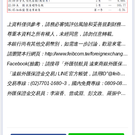
上資料僅供參考，請務必審慎評估風險和妥善規劃財務，本銀行不負擔盈虧之法律責任。
尊重本資料之所有權人，未經同意，請勿任意轉載。
本銀行尚有其他交易幣別，如需進一步討論，歡迎來電洽詢。
請瀏覽本行網頁：
http://www.feibcom.tw/foreignexchange/index.aspxq
Facebook(
臉書)：請
搜尋「
外匯領航員 遠東商銀外匯保證金交易」
「遠銀外匯保證金交易｣ LINE官方帳號，請用ID”@feibmargintrading”搜尋加入。
交易專線：(02)7701-1680~3，國內免費專線：0809-085818。
外匯保證金交易員：李淑香、曾成淵、彭文政、羅振中、陳壯華、陳泓宇。