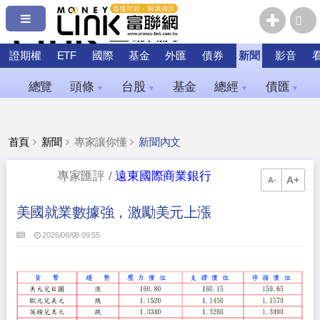
證期權
ETF
國際
基金
外匯
債券
新聞
影音
總覽
頭條
台股
基金
總經
債匯
▼
▼
▼
▼
首頁
新聞
專家讓你懂
新聞內文
專家匯評 /
遠東國際商業銀行
A+
A-
美國就業數據強，激勵美元上漲
2026/06/08 09:55