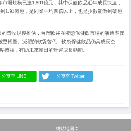
4年市場規模已達1,801億元，其中保健飲品近年成長快速，
達到1.91億包，是同業平均四倍以上，也是少數能做到破包
田的營收規模推估，台灣軟袋在液態保健飲市場的滲透率僅
步被更輕量、減塑的軟袋替代，軟袋保健飲品仍具成長空
的速度擴張，有助未來漢田的營運成長動能。
分享至 LINE
分享至 Twitter
網站地圖