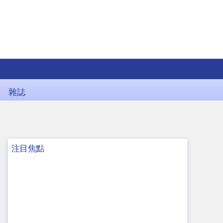
雜誌
注目焦點