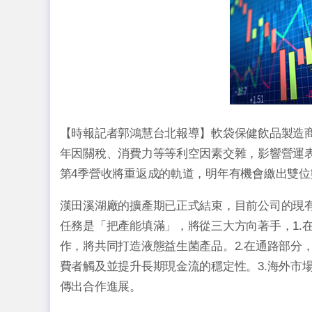
【時報記者郭鴻慧台北報導】軟袋保健飲品製造商漢田生
年因關稅、消費力等等利空因素交雜，影響營運
第4季營收將重返成的軌道，明年有機會繳出雙
漢田溪湖廠的擴產期已正式結束，目前公司的現
任務是「把產能填滿」，將從三大方向著手，1.
作，將共同打造液態益生菌產品。2.在通路部分
費者觸及並提升長期現金流的穩定性。3.海外市
傳出合作進展。