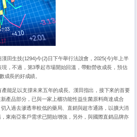
技(1294)今(2)日下午舉行法說會，2025(今)年上半
表現，不過，第3季起市場開始回溫，帶動營收成長，預估
位數成長的好成績。
有產能足以支撐未來五年的成長。漢田指出，接下來的首要
在新產品部分，已與一家上櫃功能性益生菌原料商達成合
，切入過去滲透率較低的藥局、直銷與超市通路，以擴大消
場，東南亞客戶需求已開始增強，另外，與國際直銷品牌亦