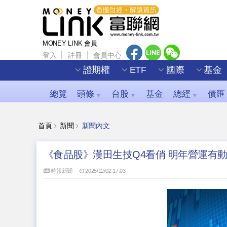
MONEY LINK 會員
登入
註冊
會員中心
證期權
ETF
國際
基金
總覽
頭條
台股
基金
總經
債匯
▼
▼
▼
首頁
新聞
新聞內文
《食品股》漢田生技Q4看俏 明年營運有
時報新聞
2025/12/02 17:03