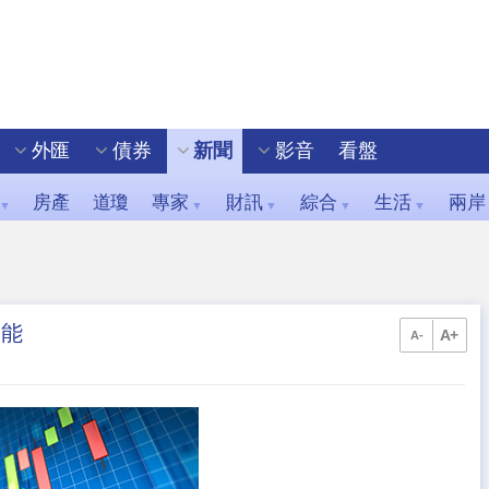
外匯
債券
新聞
影音
看盤
房產
道瓊
專家
財訊
綜合
生活
兩岸
▼
▼
▼
▼
▼
動能
A+
A-