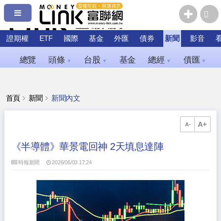
證期權
ETF
國際
基金
外匯
債券
新聞
影音
總覽
頭條
台股
基金
總經
債匯
▼
▼
▼
▼
首頁
新聞
新聞內文
A+
A-
《半導體》華景電回神 2天填息達陣
時報新聞
2026/06/03 17:24