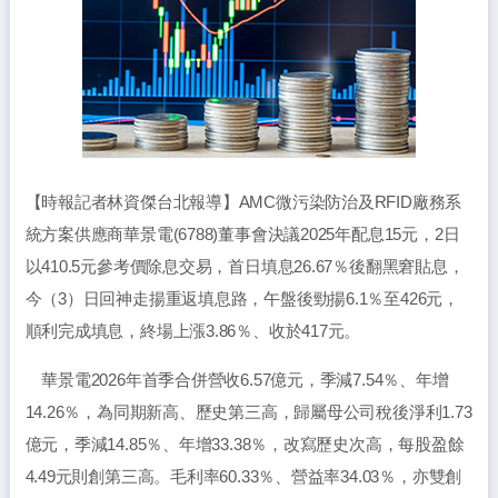
【時報記者林資傑台北報導】AMC微污染防治及RFID廠務系
統方案供應商華景電(6788)董事會決議2025年配息15元，2日
以410.5元參考價除息交易，首日填息26.67％後翻黑窘貼息，
今（3）日回神走揚重返填息路，午盤後勁揚6.1％至426元，
順利完成填息，終場上漲3.86％、收於417元。
華景電2026年首季合併營收6.57億元，季減7.54％、年增
14.26％，為同期新高、歷史第三高，歸屬母公司稅後淨利1.73
億元，季減14.85％、年增33.38％，改寫歷史次高，每股盈餘
4.49元則創第三高。毛利率60.33％、營益率34.03％，亦雙創