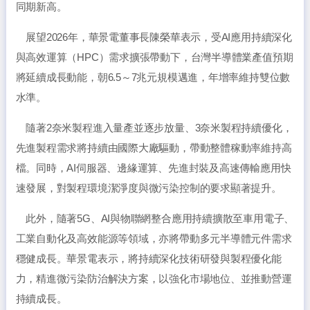
同期新高。
展望2026年，華景電董事長陳榮華表示，受AI應用持續深化
與高效運算（HPC）需求擴張帶動下，台灣半導體業產值預期
將延續成長動能，朝6.5～7兆元規模邁進，年增率維持雙位數
水準。
隨著2奈米製程進入量產並逐步放量、3奈米製程持續優化，
先進製程需求將持續由國際大廠驅動，帶動整體稼動率維持高
檔。同時，AI伺服器、邊緣運算、先進封裝及高速傳輸應用快
速發展，對製程環境潔淨度與微污染控制的要求顯著提升。
此外，隨著5G、AI與物聯網整合應用持續擴散至車用電子、
工業自動化及高效能源等領域，亦將帶動多元半導體元件需求
穩健成長。華景電表示，將持續深化技術研發與製程優化能
力，精進微污染防治解決方案，以強化市場地位、並推動營運
持續成長。