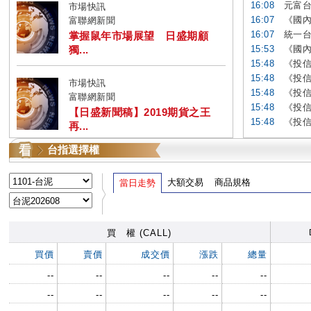
16:08
元富台
市場快訊
16:07
《國內
富聯網新聞
16:07
統一台
掌握鼠年市場展望 日盛期顧
獨...
15:53
《國內
15:48
《投信賣
15:48
《投信賣
市場快訊
15:48
《投信賣
富聯網新聞
15:48
《投信賣
【日盛新聞稿】2019期貨之王
15:48
《投信賣
再...
台指選擇權
大額交易
商品規格
當日走勢
買 權 (CALL)
買價
賣價
成交價
漲跌
總量
--
--
--
--
--
--
--
--
--
--