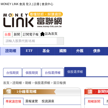
MONEY LINK 會員
登入
|
註冊
|
會員中心
設為首頁
台股
新聞
訂閱電子報
ETF
證期權
基金
國際
外匯
債券
個股選擇權
台指期貨
個股期貨
台指選擇權
首頁
>
證期權
>
期權
> 個股選擇權 > 當日報價
1分鐘看期權
新聞
晨報速覽
投資講座
專家讓您懂
期權新聞