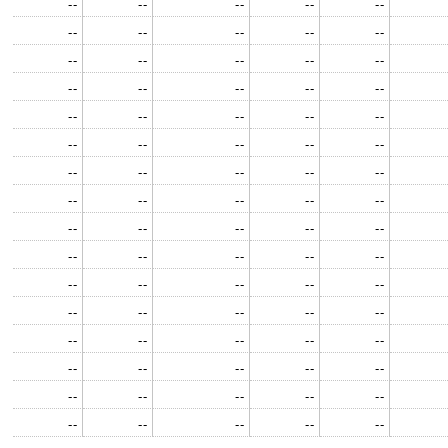
--
--
--
--
--
--
--
--
--
--
--
--
--
--
--
--
--
--
--
--
--
--
--
--
--
--
--
--
--
--
--
--
--
--
--
--
--
--
--
--
--
--
--
--
--
--
--
--
--
--
--
--
--
--
--
--
--
--
--
--
--
--
--
--
--
--
--
--
--
--
--
--
--
--
--
--
--
--
--
--