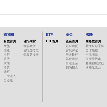
證期權
ETF
基金
國際
台股首頁
台指期貨
ETF首頁
基金首頁
國際股首頁
大盤
個股期貨
基金速配
看懂全球景氣
個股
台指選擇權
智慧篩選
全球指數
排行
個股選擇權
基金排行
全球漲跌
選股
基金總覽
指標看股市
興櫃
自選基金
各國強度比較
產業
我的組合
國際氣象台
總經
三大法人
自選股