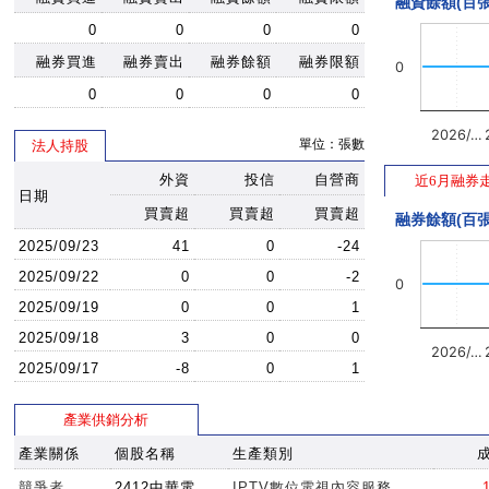
融資餘額(百張
0
0
0
0
融券買進
融券賣出
融券餘額
融券限額
0
0
0
0
0
2026/…
單位：張數
法人持股
外資
投信
自營商
近6月融券
日期
買賣超
買賣超
買賣超
融券餘額(百張
2025/09/23
41
0
-24
2025/09/22
0
0
-2
0
2025/09/19
0
0
1
2025/09/18
3
0
0
2026/…
2025/09/17
-8
0
1
產業供銷分析
產業關係
個股名稱
生產類別
競爭者
2412中華電
IPTV數位電視內容服務