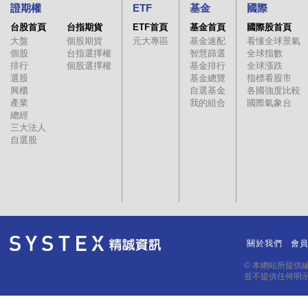
證期權
ETF
基金
國際
台股首頁
台指期貨
ETF首頁
基金首頁
國際股首頁
大盤
個股期貨
元大專區
基金速配
看懂全球景氣
個股
台指選擇權
智慧篩選
全球指數
排行
個股選擇權
基金排行
全球漲跌
選股
基金總覽
指標看股市
興櫃
自選基金
各國強度比較
產業
我的組合
國際氣象台
總經
三大法人
自選股
關於我們
會
｜
｜
© 本網站所提供
並不提供任何明