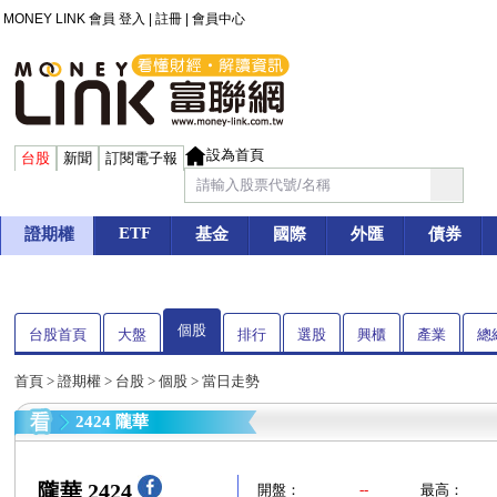
MONEY LINK 會員
登入
|
註冊
|
會員中心
設為首頁
台股
新聞
訂閱電子報
ETF
證期權
基金
國際
外匯
債券
個股
台股首頁
大盤
排行
選股
興櫃
產業
總
首頁
>
證期權
>
台股
>
個股
> 當日走勢
2424 隴華
隴華 2424
開盤：
--
最高：