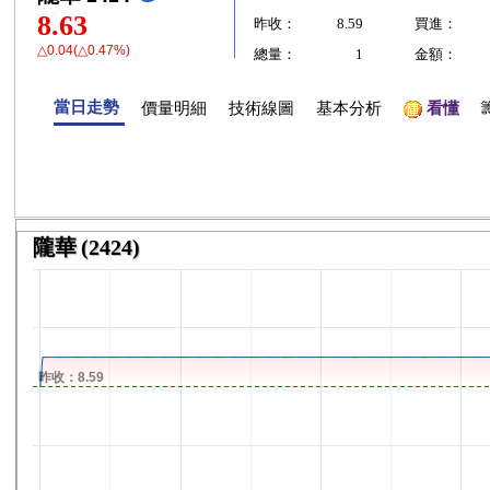
8.63
昨收：
8.59
買進：
△0.04(△0.47%)
總量：
1
金額：
當日走勢
價量明細
技術線圖
基本分析
看懂