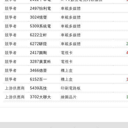
競爭者
2497怡利電
車載多媒體
競爭者
3024憶聲
車載多媒體
競爭者
5309系統電
車載多媒體
競爭者
6222立軒
車載多媒體
競爭者
6272驊陞
車載多媒體
競爭者
2417圓剛
電視卡
競爭者
3287廣寰科
電視卡
競爭者
3466德晉
機上盒
競爭者
6152百一
機上盒
上游供應商
5439高技
印刷電路板
上游供應商
3702大聯大
繪圖晶片