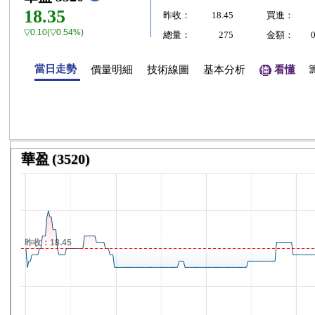
18.35
昨收：
18.45
買進：
▽0.10(▽0.54%)
總量：
275
金額：
當日走勢
價量明細
技術線圖
基本分析
看懂