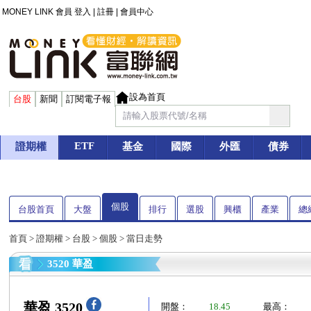
MONEY LINK 會員
登入
|
註冊
|
會員中心
設為首頁
台股
新聞
訂閱電子報
ETF
證期權
基金
國際
外匯
債券
個股
台股首頁
大盤
排行
選股
興櫃
產業
總
首頁
>
證期權
>
台股
>
個股
> 當日走勢
3520 華盈
華盈 3520
開盤：
18.45
最高：