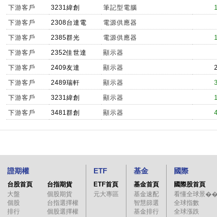
下游客戶
3231緯創
筆記型電腦
下游客戶
2308台達電
電源供應器
下游客戶
2385群光
電源供應器
下游客戶
2352佳世達
顯示器
下游客戶
2409友達
顯示器
下游客戶
2489瑞軒
顯示器
下游客戶
3231緯創
顯示器
下游客戶
3481群創
顯示器
證期權
ETF
基金
國際
台股首頁
台指期貨
ETF首頁
基金首頁
國際股首頁
大盤
個股期貨
元大專區
基金速配
看懂全球景�
個股
台指選擇權
智慧篩選
全球指數
排行
個股選擇權
基金排行
全球漲跌