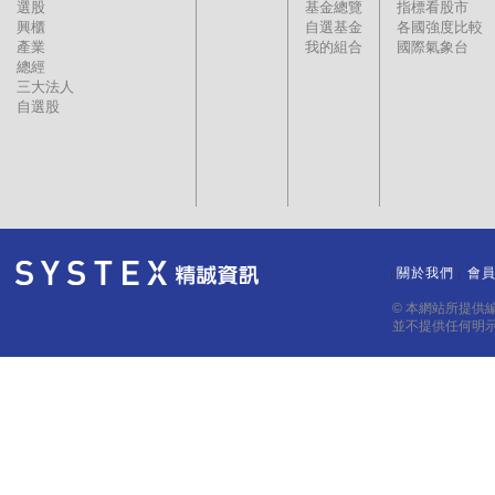
選股
基金總覽
指標看股市
興櫃
自選基金
各國強度比較
產業
我的組合
國際氣象台
總經
三大法人
自選股
關於我們
會
｜
｜
© 本網站所提供
並不提供任何明