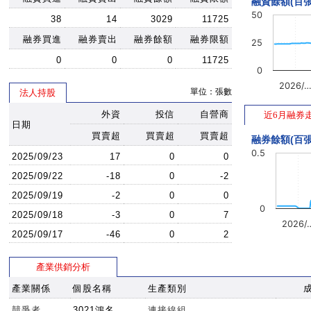
融資餘額(百張
50
38
14
3029
11725
融券買進
融券賣出
融券餘額
融券限額
25
0
0
0
11725
0
2026/
單位：張數
法人持股
外資
投信
自營商
近6月融券
日期
買賣超
買賣超
買賣超
融券餘額(百張
0.5
2025/09/23
17
0
0
2025/09/22
-18
0
-2
2025/09/19
-2
0
0
0
2025/09/18
-3
0
7
2026/
2025/09/17
-46
0
2
產業供銷分析
產業關係
個股名稱
生產類別
競爭者
3021鴻名
連接線組