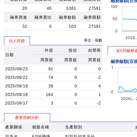
融資餘額(百張
100
20
40
5381
27591
融券買進
融券賣出
融券餘額
融券限額
50
32
0
103
27591
0
2026
單位：張數
法人持股
外資
投信
自營商
近6月融券
日期
買賣超
買賣超
買賣超
融券餘額(百張
1
2025/09/23
91
0
0
2025/09/22
74
0
-2
2025/09/19
38
0
4
0
2025/09/18
164
0
1
2026/…
2025/09/17
3
0
-2
產業供銷分析
產業關係
個股名稱
生產類別
競爭者
6206飛捷
點對點銷售系統