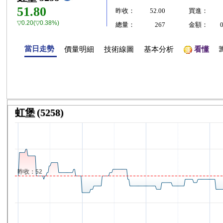
51.80
昨收：
52.00
買進：
▽0.20(▽0.38%)
總量：
267
金額：
當日走勢
價量明細
技術線圖
基本分析
看懂