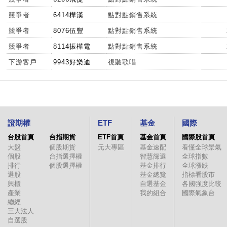
競爭者
6414樺漢
點對點銷售系統
競爭者
8076伍豐
點對點銷售系統
競爭者
8114振樺電
點對點銷售系統
下游客戶
9943好樂迪
視聽歌唱
證期權
ETF
基金
國際
台股首頁
台指期貨
ETF首頁
基金首頁
國際股首頁
大盤
個股期貨
元大專區
基金速配
看懂全球景氣
個股
台指選擇權
智慧篩選
全球指數
排行
個股選擇權
基金排行
全球漲跌
選股
基金總覽
指標看股市
興櫃
自選基金
各國強度比較
產業
我的組合
國際氣象台
總經
三大法人
自選股