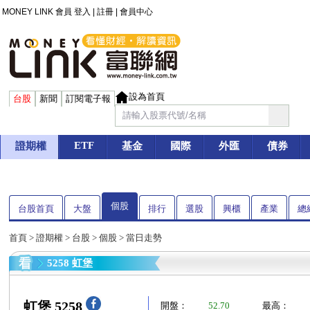
MONEY LINK 會員
登入
|
註冊
|
會員中心
設為首頁
台股
新聞
訂閱電子報
ETF
證期權
基金
國際
外匯
債券
個股
台股首頁
大盤
排行
選股
興櫃
產業
總
首頁
>
證期權
>
台股
>
個股
> 當日走勢
5258 虹堡
虹堡 5258
開盤：
52.70
最高：