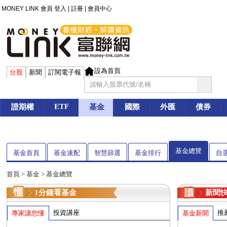
MONEY LINK 會員
登入
|
註冊
|
會員中心
設為首頁
台股
新聞
訂閱電子報
ETF
證期權
基金
國際
外匯
債券
基金總覽
基金首頁
基金速配
智慧篩選
基金排行
自
首頁
>
基金
> 基金總覽
1分鐘看基金
新聞
投資講座
推
專家讓您懂
基金新聞