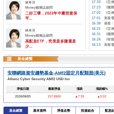
17:33
《亞洲
林奇芬
17:23
《國際
Money錢雜誌顧問
17:02
《亞洲
二好三壞，2022年中庸投資保
平...
17:01
美股電
16:38
港股：
16:31
《亞洲
林奇芬
16:31
《國際
Money錢雜誌顧問
16:26
《韓股
高配息ETF，究竟是多賺還是
16:13
美股電
少...
基金總覽
安聯網路資安趨勢基金-AMf2固定月配類股(美元)
Allianz Cyber Security AMf2 USD Inc
淨值日期
最新淨值
漲跌
漲跌幅%
2026/08/05
157.8900
▲7.55
▲5.02
基金總覽
基本資料
淨值走勢
投資組合
配息