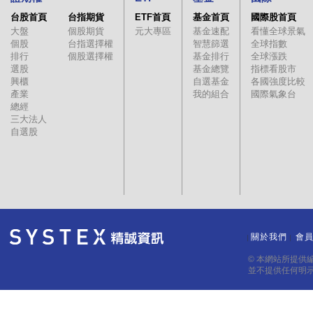
台股首頁
台指期貨
ETF首頁
基金首頁
國際股首頁
大盤
個股期貨
元大專區
基金速配
看懂全球景氣
個股
台指選擇權
智慧篩選
全球指數
排行
個股選擇權
基金排行
全球漲跌
選股
基金總覽
指標看股市
興櫃
自選基金
各國強度比較
產業
我的組合
國際氣象台
總經
三大法人
自選股
關於我們
會
｜
｜
© 本網站所提供
並不提供任何明