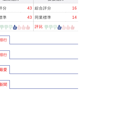
評分
43
綜合評分
16
標準
43
同業標準
14
評比
排行
排行
最愛
新聞