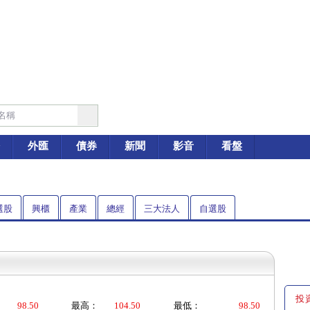
外匯
債券
新聞
影音
看盤
選股
興櫃
產業
總經
三大法人
自選股
投
98.50
最高：
104.50
最低：
98.50