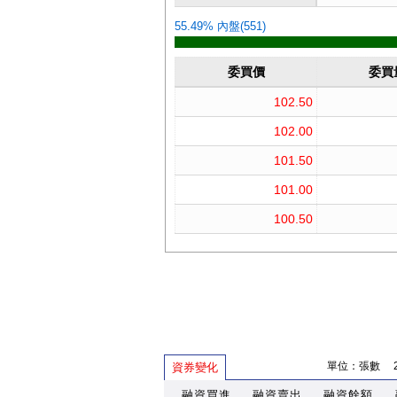
單位：張數 202
資券變化
融資買進
融資賣出
融資餘額