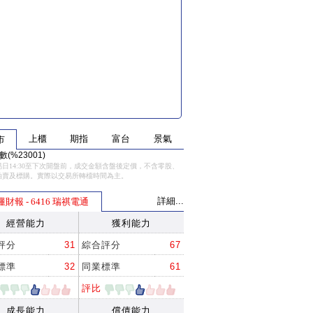
上櫃
期指
富台
景氣
市
(%23001)
日14:30至下次開盤前，成交金額含盤後定價，不含零股、
拍賣及標購。實際以交易所轉檔時間為主。
詳細...
懂財報 - 6416 瑞祺電通
經營能力
獲利能力
評分
31
綜合評分
67
標準
32
同業標準
61
評比
成長能力
償債能力