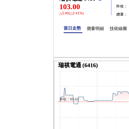
103.00
昨收：
△3.40(△3.41%)
總量：
當日走勢
價量明細
技術線圖