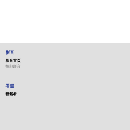
影音
影音首頁
投顧影音
看盤
輕鬆看