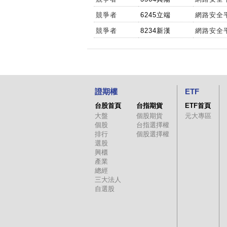
競爭者
6245立端
網路安全
競爭者
8234新漢
網路安全
證期權
ETF
台股首頁
台指期貨
ETF首頁
大盤
個股期貨
元大專區
個股
台指選擇權
排行
個股選擇權
選股
興櫃
產業
總經
三大法人
自選股