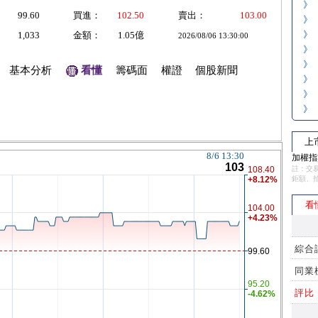
》
99.60
買進：
102.50
賣出：
103.00
》
》
1,033
金額：
1.05億
2026/08/06 13:30:00
》
》
基本分析
看懂
籌碼面
權證
個股新聞
》
》
》
上
加權指數
註：交易
鉅額、
看
綜合
同業
評比