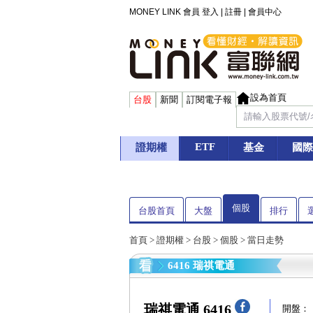
MONEY LINK 會員
登入
|
註冊
|
會員中心
設為首頁
台股
新聞
訂閱電子報
ETF
證期權
基金
國際
個股
台股首頁
大盤
排行
首頁
>
證期權
>
台股
>
個股
> 當日走勢
6416 瑞祺電通
瑞祺電通 6416
開盤：