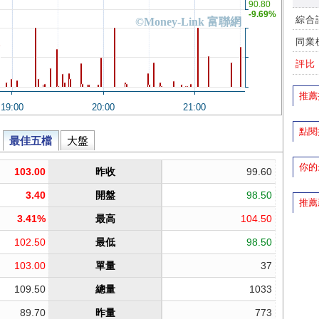
綜合
同業
評比
推薦
點閱
你的
推薦