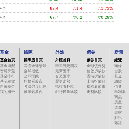
平台
82.4
△1.4
△1.73%
平台
67.7
▽0.2
▽0.29%
基金
國際
外匯
債券
新聞
基金首頁
國際股首頁
外匯首頁
債券首頁
總覽
基金速配
看懂全球景氣
匯率升貶圖表
全球債走勢
頭條
智慧篩選
全球指數
最新匯率
倫敦拆放款
台股
基金排行
全球漲跌
交叉匯率
香港拆放款
基金
基金總覽
指標看股市
歷史走勢
上海拆放款
總經
自選基金
各國強度比較
指標看外匯
指標看債市
債券
我的組合
國際氣象台
銀行換匯比較
走勢比較
匯利率
商品
房產
道瓊
專家
財訊
雜誌