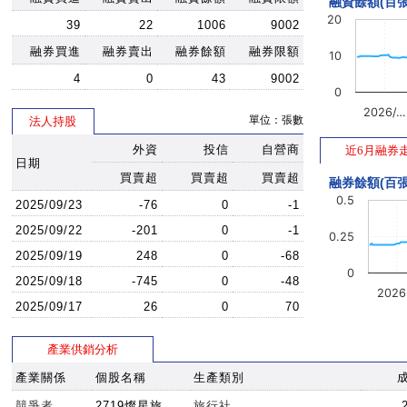
融資餘額(百張
20
39
22
1006
9002
融券買進
融券賣出
融券餘額
融券限額
10
4
0
43
9002
0
2026/…
單位：張數
法人持股
外資
投信
自營商
近6月融券
日期
買賣超
買賣超
買賣超
融券餘額(百張
0.5
2025/09/23
-76
0
-1
2025/09/22
-201
0
-1
0.25
2025/09/19
248
0
-68
0
2025/09/18
-745
0
-48
202
2025/09/17
26
0
70
產業供銷分析
產業關係
個股名稱
生產類別
競爭者
2719燦星旅
旅行社