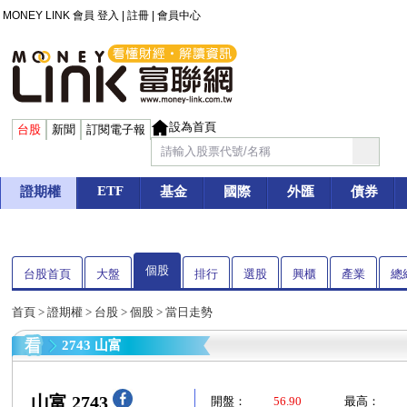
MONEY LINK 會員
登入
|
註冊
|
會員中心
設為首頁
台股
新聞
訂閱電子報
ETF
證期權
基金
國際
外匯
債券
個股
台股首頁
大盤
排行
選股
興櫃
產業
總
首頁
>
證期權
>
台股
>
個股
> 當日走勢
2743 山富
山富 2743
開盤：
56.90
最高：