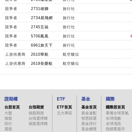
競爭者
2731雄獅
旅行社
競爭者
2734易飛網
旅行社
競爭者
2745五福
旅行社
競爭者
5706鳳凰
旅行社
競爭者
6961旅天下
旅行社
上游供應商
2610華航
航空艙位
上游供應商
2618長榮航
航空艙位
證期權
ETF
基金
國際
台股首頁
台指期貨
ETF首頁
基金首頁
國際股首頁
大盤
個股期貨
元大專區
基金速配
看懂全球景氣
個股
台指選擇權
智慧篩選
全球指數
排行
個股選擇權
基金排行
全球漲跌
選股
基金總覽
指標看股市