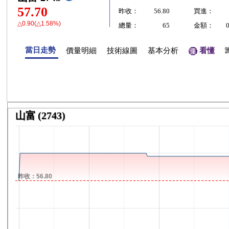
57.70
昨收：
56.80
買進：
△0.90(△1.58%)
總量：
65
金額：
當日走勢
價量明細
技術線圖
基本分析
看懂