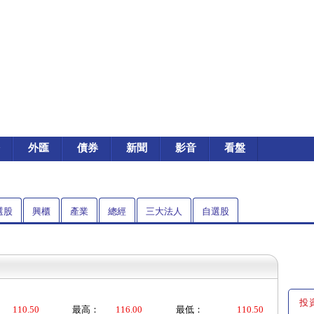
外匯
債券
新聞
影音
看盤
選股
興櫃
產業
總經
三大法人
自選股
投
110.50
最高：
116.00
最低：
110.50