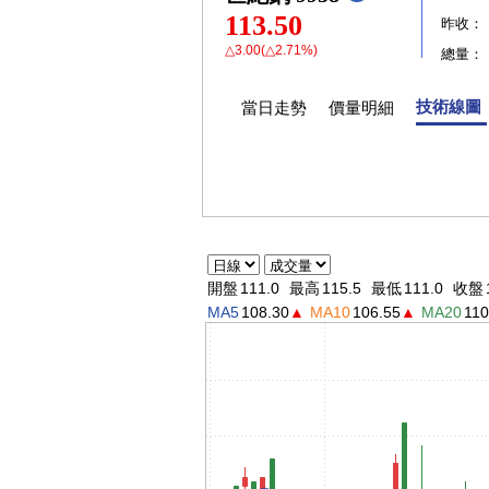
113.50
昨收：
△3.00(△2.71%)
總量：
技術線圖
當日走勢
價量明細
開盤
111.0
最高
115.5
最低
111.0
收盤
MA5
108.30
▲
MA10
106.55
▲
MA20
110