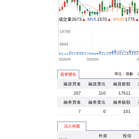
成交量2673
▲
MV5
1570
▲
MV20
1775
19788
9894
2026/04
2026/05
2
單位：張數 202
資券變化
融資買進
融資賣出
融資餘額
207
110
17611
融券買進
融券賣出
融券餘額
7
0
101
法人持股
外資
投信