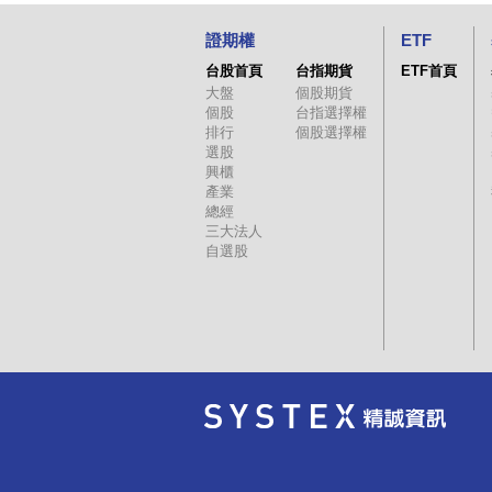
證期權
ETF
台股首頁
台指期貨
ETF首頁
大盤
個股期貨
個股
台指選擇權
排行
個股選擇權
選股
興櫃
產業
總經
三大法人
自選股