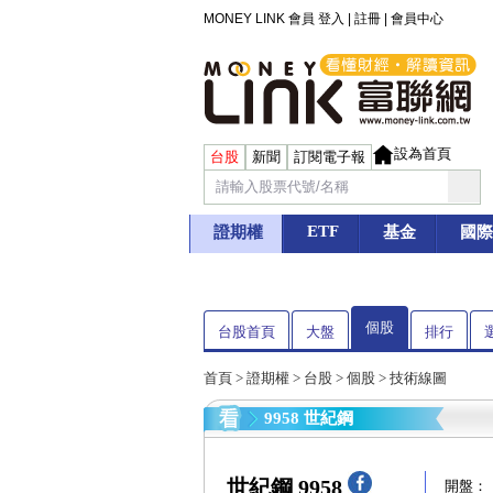
MONEY LINK 會員
登入
|
註冊
|
會員中心
設為首頁
台股
新聞
訂閱電子報
ETF
證期權
基金
國際
個股
台股首頁
大盤
排行
首頁
>
證期權
>
台股
>
個股
> 技術線圖
9958 世紀鋼
世紀鋼 9958
開盤：