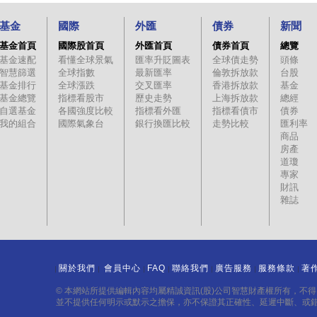
基金
國際
外匯
債券
新聞
基金首頁
國際股首頁
外匯首頁
債券首頁
總覽
基金速配
看懂全球景氣
匯率升貶圖表
全球債走勢
頭條
智慧篩選
全球指數
最新匯率
倫敦拆放款
台股
基金排行
全球漲跌
交叉匯率
香港拆放款
基金
基金總覽
指標看股市
歷史走勢
上海拆放款
總經
自選基金
各國強度比較
指標看外匯
指標看債市
債券
我的組合
國際氣象台
銀行換匯比較
走勢比較
匯利率
商品
房產
道瓊
專家
財訊
雜誌
關於我們
會員中心
FAQ
聯絡我們
廣告服務
服務條款
著
｜
｜
｜
｜
｜
｜
｜
© 本網站所提供編輯內容均屬精誠資訊(股)公司智慧財產權所有，不
並不提供任何明示或默示之擔保，亦不保證其正確性、延遲中斷、或