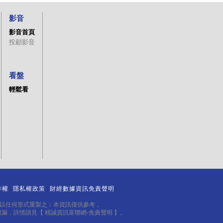
影音
影音首頁
投顧影音
看盤
輕鬆看
作權
隱私權政策
財經數據資訊免責聲明
｜
｜
｜
得以任何形式重製之﹔本資訊僅供參考，
錯漏，詳情請見
【 精誠資訊富聯網-免責聲明 】
。