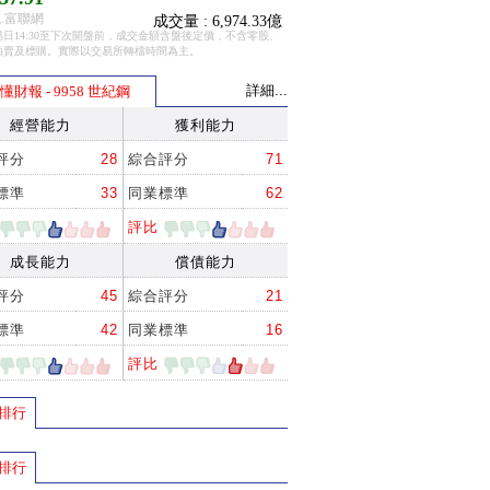
.富聯網
成交量 : 6,974.33億
日14:30至下次開盤前，成交金額含盤後定價，不含零股、
拍賣及標購。實際以交易所轉檔時間為主。
詳細...
懂財報 - 9958 世紀鋼
經營能力
獲利能力
評分
28
綜合評分
71
標準
33
同業標準
62
評比
成長能力
償債能力
評分
45
綜合評分
21
標準
42
同業標準
16
評比
排行
排行