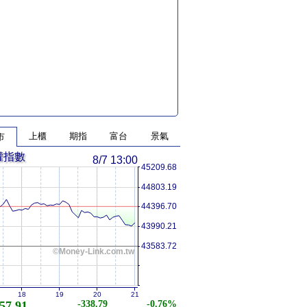
上櫃
期指
富台
景氣
市
權指數
8/7 13:00
45209.68
44803.19
44396.70
43990.21
43583.72
©Money-Link.com.tw
18
19
20
21
57.91
-338.79
-0.76%