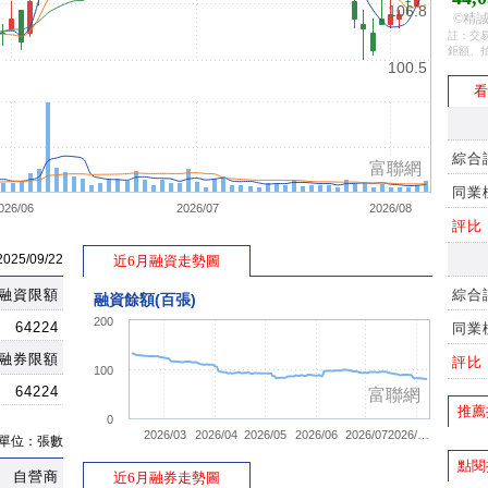
106.8
©精誠
註：交易
鉅額、
▲
100.5
看
綜合
富聯網
同業
026/06
2026/07
2026/08
評比
5/09/22
近6月融資走勢圖
融資限額
綜合
融資餘額(百張)
200
64224
同業
融券限額
評比
100
64224
富聯網
推薦
0
2026/03
2026/04
2026/05
2026/06
2026/07
2026/…
單位：張數
點閱
自營商
近6月融券走勢圖