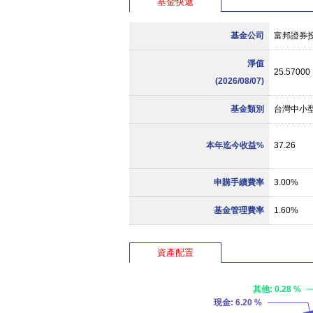
基金快遞
基金公司
富邦證券
淨值
25.57000
(2026/08/07)
基金類別
台灣中小
本年迄今收益%
37.26
申購手續費率
3.00%
基金管理費率
1.60%
資產配置
其他
: 0.28 %
現金
: 6.20 %