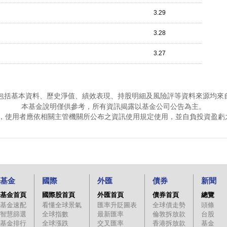
3.29
3.28
3.27
包括基本資料、歷史淨值、績效表現、持股明細及風險評等資料來源均來
本基金說明僅供參考，所有資訊揭露以基金公司公告為主。
，使用者應依相關主管機關所公布之資訊使用規定使用，並自負投資盈虧
基金
國際
外匯
債券
新聞
基金首頁
國際股首頁
外匯首頁
債券首頁
總覽
基金速配
看懂全球景氣
匯率升貶圖表
全球債走勢
頭條
智慧篩選
全球指數
最新匯率
倫敦拆放款
台股
基金排行
全球漲跌
交叉匯率
香港拆放款
基金