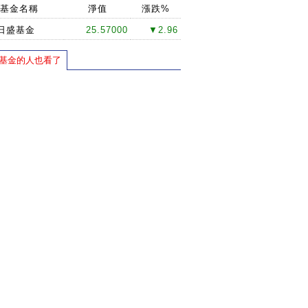
基金名稱
淨值
漲跌%
日盛基金
25.57000
▼2.96
基金的人也看了