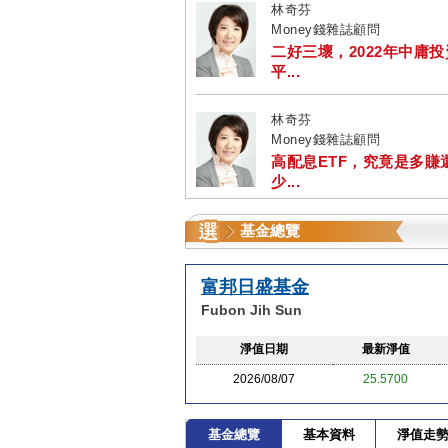
林奇芬
Money錢雜誌顧問
二好三壞，2022年中庸
平...
林奇芬
Money錢雜誌顧問
高配息ETF，究竟是多賺
少...
基金總覽
富邦日盛基金
Fubon Jih Sun
淨值日期
最新淨值
2026/08/07
25.5700
基金總覽
基本資料
淨值走