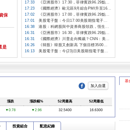
17:33
《亞洲股市》17:30，菲律賓跌96.29點...
17:23
《國際經濟》歐元區9月綜合PMI升至16...
17:02
《亞洲股市》17:00，菲律賓跌96.29點...
投資保
17:01
美股電子盤：今日17:00美股期指電子...
16:38
港股：科網股與中資券商股領跌，恆生...
16:31
《亞洲股市》16:30，菲律賓跌96.29點...
16:31
《國際經濟》川普走向獨裁？CNN：美...
16:26
《韓股》韓股又創新高 下個目標3500...
還是
16:13
美股電子盤：今(23)日美股期指電子盤...
基
加入自選
漲跌
漲跌幅%
52周最高
52周最低
▼0.78
▼2.96
32.5400
16.6300
勢
投資組合
配息紀錄