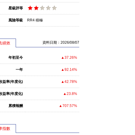
星級評等
風險等級
RR4 積極
資料日期：2026/08/07
去績效
年初至今
▲37.26%
一年
▲92.14%
收益率(年度化)
▲42.78%
收益率(年度化)
▲23.8%
累積報酬
▲707.57%
準指數