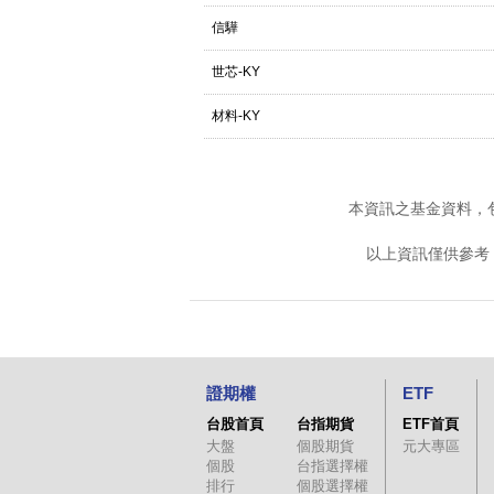
信驊
世芯-KY
材料-KY
本資訊之基金資料，
以上資訊僅供參考
證期權
ETF
台股首頁
台指期貨
ETF首頁
大盤
個股期貨
元大專區
個股
台指選擇權
排行
個股選擇權