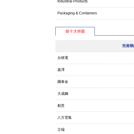
Industrial Products
Packaging & Containers
前十大持股
投資標
台積電
嘉澤
國泰金
大成鋼
創意
八方雲集
立端