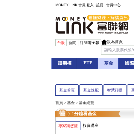
MONEY LINK 會員
登入
|
註冊
|
會員中心
設為首頁
台股
新聞
訂閱電子報
ETF
證期權
基金
國際
基金首頁
基金速配
智慧篩選
首頁
>
基金
> 基金總覽
1分鐘看基金
投資講座
專家讓您懂