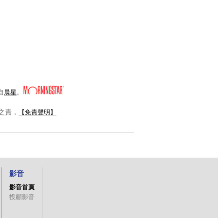
自
。
晨星
之責，
【免責聲明】
影音
影音首頁
投顧影音