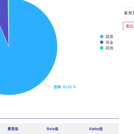
富邦
看此
股票
現金
其他
股票
: 93.52 %
夏普值
Beta值
Alpha值