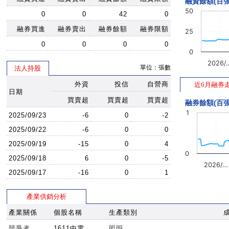
融資餘額(百張
50
0
0
42
0
融券買進
融券賣出
融券餘額
融券限額
25
0
0
0
0
0
2026/
單位：張數
法人持股
外資
投信
自營商
近6月融券
日期
買賣超
買賣超
買賣超
融券餘額(百張
1
2025/09/23
-6
0
-2
2025/09/22
-6
0
0
2025/09/19
-15
0
4
0
2025/09/18
6
0
-5
2026/…
2025/09/17
-16
0
1
產業供銷分析
產業關係
個股名稱
生產類別
競爭者
1611中電
照明