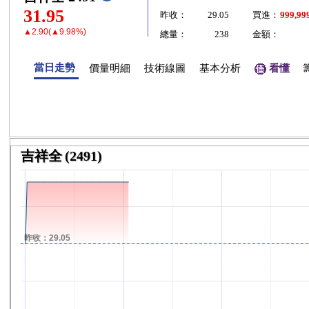
31.95
昨收：
29.05
買進：
999,99
▲2.90(▲9.98%)
總量：
238
金額：
當日走勢
價量明細
技術線圖
基本分析
看懂