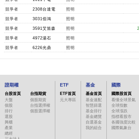
競爭者
2308台達電
照明
競爭者
3031佰鴻
照明
競爭者
3591艾笛森
照明
競爭者
4972湯石
照明
競爭者
6226光鼎
照明
證期權
ETF
基金
國際
台股首頁
台指期貨
ETF首頁
基金首頁
國際股首頁
大盤
個股期貨
元大專區
基金速配
看懂全球景氣
個股
台指選擇權
智慧篩選
全球指數
排行
個股選擇權
基金排行
全球漲跌
選股
基金總覽
指標看股市
興櫃
自選基金
各國強度比較
產業
我的組合
國際氣象台
總經
三大法人