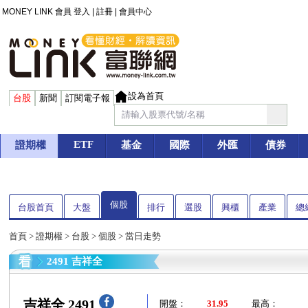
MONEY LINK 會員
登入
|
註冊
|
會員中心
設為首頁
台股
新聞
訂閱電子報
ETF
證期權
基金
國際
外匯
債券
個股
台股首頁
大盤
排行
選股
興櫃
產業
總
首頁
>
證期權
>
台股
>
個股
> 當日走勢
2491 吉祥全
吉祥全 2491
開盤：
31.95
最高：