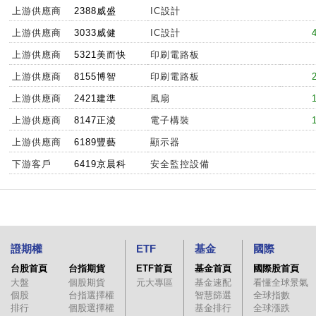
上游供應商
2388威盛
IC設計
上游供應商
3033威健
IC設計
上游供應商
5321美而快
印刷電路板
上游供應商
8155博智
印刷電路板
上游供應商
2421建準
風扇
上游供應商
8147正淩
電子構裝
上游供應商
6189豐藝
顯示器
下游客戶
6419京晨科
安全監控設備
證期權
ETF
基金
國際
台股首頁
台指期貨
ETF首頁
基金首頁
國際股首頁
大盤
個股期貨
元大專區
基金速配
看懂全球景氣
個股
台指選擇權
智慧篩選
全球指數
排行
個股選擇權
基金排行
全球漲跌