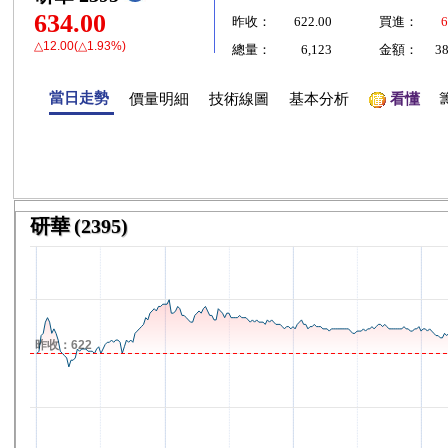
634.00
昨收：
622.00
買進：
6
△12.00(△1.93%)
總量：
6,123
金額：
3
當日走勢
價量明細
技術線圖
基本分析
看懂