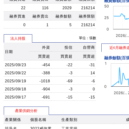
融資餘額(百張
50
22
116
2029
216214
融券買進
融券賣出
融券餘額
融券限額
25
0
1
5
216214
0
2026/
單位：張數
法人持股
外資
投信
自營商
近6月融券
日期
買賣超
買賣超
買賣超
融券餘額(百張
1
2025/09/23
-454
-22
-31
2025/09/22
-388
-3
14
2025/09/19
-1018
-69
-6
0
2025/09/18
-904
-3
0
2026/…
2025/09/17
-691
-15
-15
產業供銷分析
產業關係
個股名稱
生產類別
競爭者
3022威強電
工業電腦