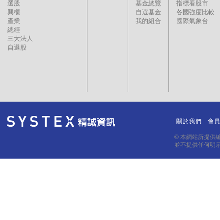
選股
基金總覽
指標看股市
興櫃
自選基金
各國強度比較
產業
我的組合
國際氣象台
總經
三大法人
自選股
關於我們
會
｜
｜
© 本網站所提供
並不提供任何明