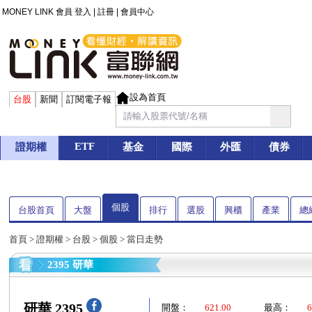
MONEY LINK 會員
登入
|
註冊
|
會員中心
設為首頁
台股
新聞
訂閱電子報
ETF
證期權
基金
國際
外匯
債券
個股
台股首頁
大盤
排行
選股
興櫃
產業
總
首頁
>
證期權
>
台股
>
個股
> 當日走勢
2395 研華
研華 2395
開盤：
621.00
最高：
6