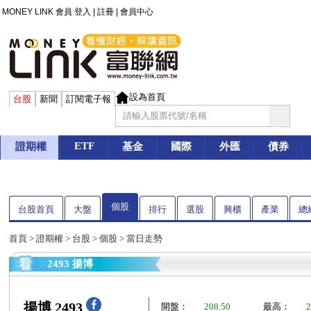
MONEY LINK 會員
登入
|
註冊
|
會員中心
設為首頁
台股
新聞
訂閱電子報
ETF
證期權
基金
國際
外匯
債券
個股
台股首頁
大盤
排行
選股
興櫃
產業
總
首頁
>
證期權
>
台股
>
個股
> 當日走勢
2493 揚博
揚博 2493
開盤：
208.50
最高：
2