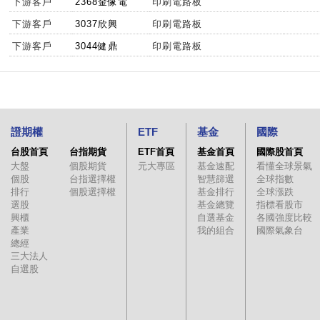
下游客戶
2368金像電
印刷電路板
下游客戶
3037欣興
印刷電路板
下游客戶
3044健鼎
印刷電路板
證期權
ETF
基金
國際
台股首頁
台指期貨
ETF首頁
基金首頁
國際股首頁
大盤
個股期貨
元大專區
基金速配
看懂全球景氣
個股
台指選擇權
智慧篩選
全球指數
排行
個股選擇權
基金排行
全球漲跌
選股
基金總覽
指標看股市
興櫃
自選基金
各國強度比較
產業
我的組合
國際氣象台
總經
三大法人
自選股