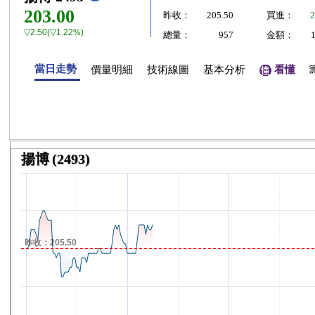
203.00
昨收：
205.50
買進：
2
▽2.50(▽1.22%)
總量：
957
金額：
當日走勢
價量明細
技術線圖
基本分析
看懂