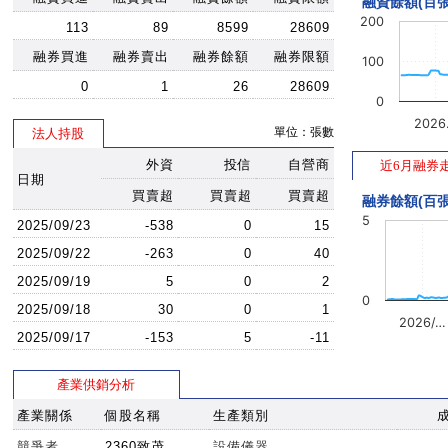
融資餘額(百張
200
113
89
8599
28609
融券買進
融券賣出
融券餘額
融券限額
100
0
1
26
28609
0
202
單位：張數
法人持股
外資
投信
自營商
近6月融券
日期
買賣超
買賣超
買賣超
融券餘額(百張
5
2025/09/23
-538
0
15
2025/09/22
-263
0
40
2025/09/19
5
0
2
0
2025/09/18
30
0
1
2026/…
2025/09/17
-153
5
-11
產業供銷分析
產業關係
個股名稱
生產類別
競爭者
2360致茂
設備儀器