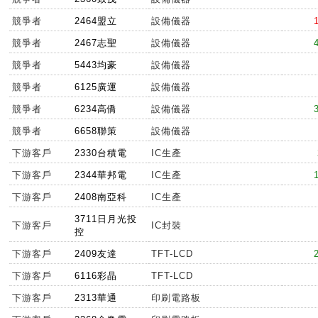
競爭者
2464盟立
設備儀器
競爭者
2467志聖
設備儀器
競爭者
5443均豪
設備儀器
競爭者
6125廣運
設備儀器
競爭者
6234高僑
設備儀器
競爭者
6658聯策
設備儀器
下游客戶
2330台積電
IC生產
下游客戶
2344華邦電
IC生產
下游客戶
2408南亞科
IC生產
3711日月光投
下游客戶
IC封裝
控
下游客戶
2409友達
TFT-LCD
下游客戶
6116彩晶
TFT-LCD
下游客戶
2313華通
印刷電路板