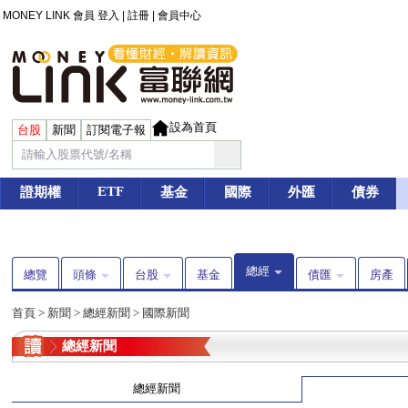
MONEY LINK 會員
登入
|
註冊
|
會員中心
設為首頁
台股
新聞
訂閱電子報
ETF
證期權
基金
國際
外匯
債券
總經
總覽
頭條
台股
基金
債匯
房產
首頁
>
新聞
>
總經新聞
>
國際新聞
總經新聞
總經新聞