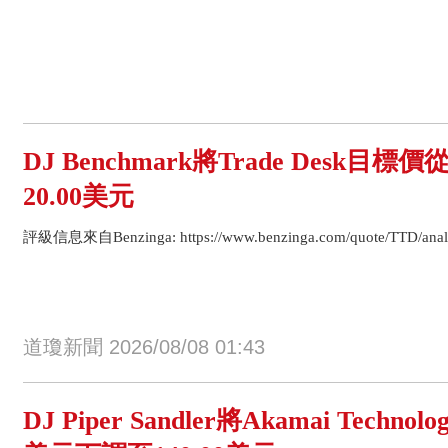
DJ Benchmark將Trade Desk目標
20.00美元
評級信息來自Benzinga: https://www.benzinga.com/quote/TTD/analys
道瓊新聞 2026/08/08 01:43
DJ Piper Sandler將Akamai Techno