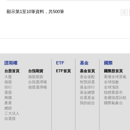
顯示第1至10筆資料，共500筆
1
證期權
ETF
基金
國際
台股首頁
台指期貨
ETF首頁
基金首頁
國際股首頁
大盤
個股期貨
基金速配
看懂全球景氣
個股
台指選擇權
智慧篩選
全球指數
排行
個股選擇權
基金排行
全球漲跌
選股
基金總覽
指標看股市
興櫃
自選基金
各國強度比較
產業
我的組合
國際氣象台
總經
三大法人
自選股