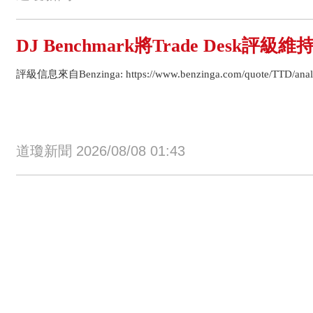
DJ Benchmark將Trade Desk評級
評級信息來自Benzinga: https://www.benzinga.com/quote/TTD/analys
道瓊新聞 2026/08/08 01:43